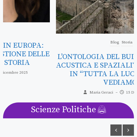
Blog
Storia
L’ONTOLOGIA DEL BUIO: RESISTENZA
ACUSTICA E SPAZIALITÀ COERCITIVA
IN “TUTTA LA LUCE CHE NON
VEDIAMO”
Maria Geraci
–
15 Dicembre 2025
Scienze Politiche
‹
›