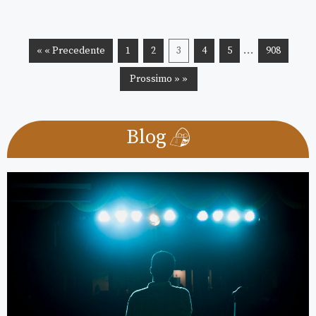
…
« « Precedente
1
2
3
4
5
908
Prossimo » »
Blog