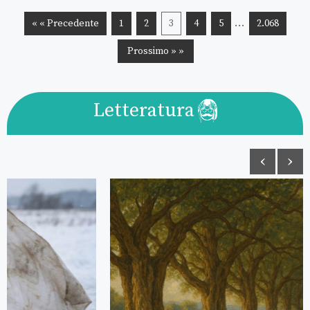
…
« « Precedente
1
2
3
4
5
2.068
Prossimo » »
Letteratura
‹
›