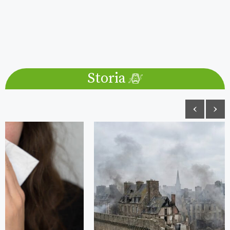
CONVENZIONI : SCOPO SESSUALE,
OGGETTO SESSUALE E I FETICCI DI
PORTNOY
Stefania Aldieri
–
25 Luglio 2025
Storia
‹
›