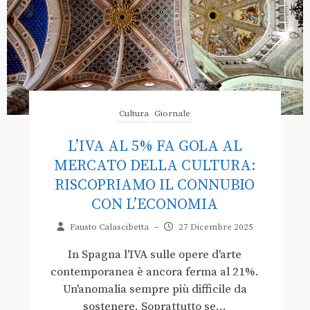
Cultura
Giornale
L’IVA AL 5% FA GOLA AL
MERCATO DELLA CULTURA:
RISCOPRIAMO IL CONNUBIO
CON L’ECONOMIA
Fausto Calascibetta
–
27 Dicembre 2025
In Spagna l'IVA sulle opere d'arte
contemporanea è ancora ferma al 21%.
Un'anomalia sempre più difficile da
sostenere. Soprattutto se...