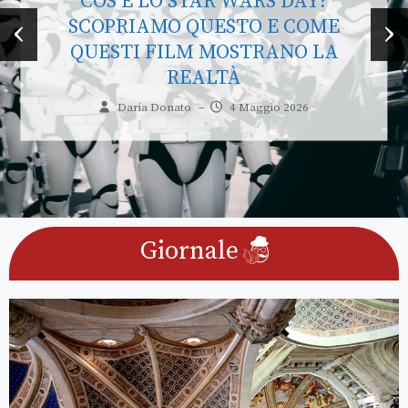
IL FANGO DELLE TRINCEE
‹
›
PLASMA IL LINGUAGGIO TRA I
CANTI ALPINI E L’OFFICINA
GADDIANA
Maria Geraci
–
27 Aprile 2026
Giornale