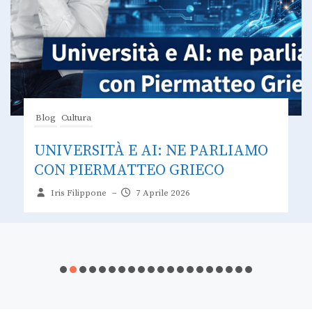
Blog
Cultura
JOHN STEINBECK TRASFORMA
GLI EMARGINATI DI MONTEREY
NEGLI EROI MODERNI DI UN
NUOVO CICLO ARTURIANO
Maria Geraci
–
31 Marzo 2026