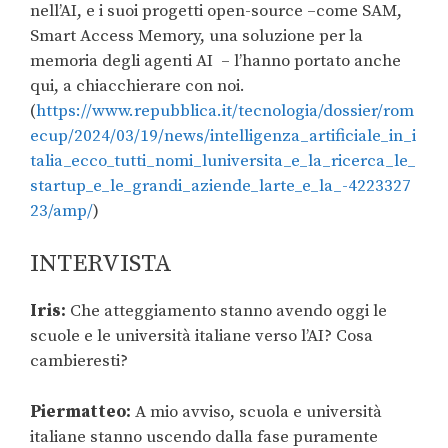
nell’AI, e i suoi progetti open-source –come SAM,
Smart Access Memory, una soluzione per la
memoria degli agenti AI – l’hanno portato anche
qui, a chiacchierare con noi.
(
https://www.repubblica.it/tecnologia/dossier/rom
ecup/2024/03/19/news/intelligenza_artificiale_in_i
talia_ecco_tutti_nomi_luniversita_e_la_ricerca_le_
startup_e_le_grandi_aziende_larte_e_la_-4223327
23/amp/
)
INTERVISTA
Iris:
Che atteggiamento stanno avendo oggi le
scuole e le università italiane verso l’AI? Cosa
cambieresti?
Piermatteo:
A mio avviso, scuola e università
italiane stanno uscendo dalla fase puramente