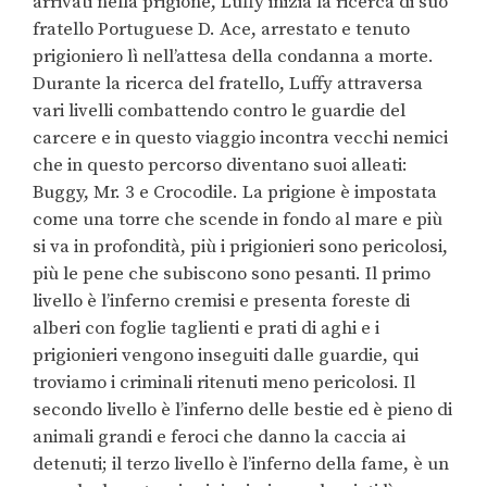
arrivati nella prigione, Luffy inizia la ricerca di suo
fratello Portuguese D. Ace, arrestato e tenuto
prigioniero lì nell’attesa della condanna a morte.
Durante la ricerca del fratello, Luffy attraversa
vari livelli combattendo contro le guardie del
carcere e in questo viaggio incontra vecchi nemici
che in questo percorso diventano suoi alleati:
Buggy, Mr. 3 e Crocodile. La prigione è impostata
come una torre che scende in fondo al mare e più
si va in profondità, più i prigionieri sono pericolosi,
più le pene che subiscono sono pesanti. Il primo
livello è l’inferno cremisi e presenta foreste di
alberi con foglie taglienti e prati di aghi e i
prigionieri vengono inseguiti dalle guardie, qui
troviamo i criminali ritenuti meno pericolosi. Il
secondo livello è l’inferno delle bestie ed è pieno di
animali grandi e feroci che danno la caccia ai
detenuti; il terzo livello è l’inferno della fame, è un