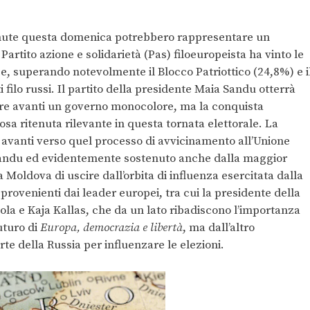
vvenute questa domenica potrebbero rappresentare un
Partito azione e solidarietà (Pas) filoeuropeista ha vinto le
e, superando notevolmente il Blocco Patriottico (24,8%) e i
 filo russi. Il partito della presidente Maia Sandu otterrà
rtare avanti un governo monocolore, ma la conquista
osa ritenuta rilevante in questa tornata elettorale. La
n avanti verso quel processo di avvicinamento all’Unione
 Sandu ed evidentemente sostenuto anche dalla maggior
 Moldova di uscire dall’orbita di influenza esercitata dalla
provenienti dai leader europei, tra cui la presidente della
a e Kaja Kallas, che da un lato ribadiscono l’importanza
uturo di
Europa, democrazia e libertà
, ma dall’altro
rte della Russia per influenzare le elezioni.