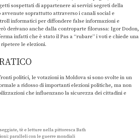
getti sospettati di appartenere ai servizi segreti della
 avvenute soprattutto attraverso i canali social e
 troll informatici per diffondere false informazioni e
rò derivano anche dalla controparte filorussa: Igor Dodon,
fferma infatti che è stato il Pas a “rubare” i voti e chiede una
ripetere le elezioni.
RATICO
onti politici, le votazioni in Moldova si sono svolte in un
ormale a ridosso di importanti elezioni politiche, ma non
izzazioni che influenzano la sicurezza dei cittadini e
giate, tè e letture nella pittoresca Bath
ioni: paralleli con le guerre mondiali