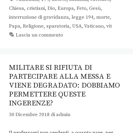
Chiesa
,
cristiani
,
Dio
,
Europa
,
Feto
,
Gesù
,
interruzione di gravidanza
,
legge 194
,
morte
,
Papa
,
Religione
,
sparatoria
,
USA
,
Vaticano
,
vit
Lascia un commento
MILITARE SI RIFIUTA DI
PARTECIPARE ALLA MESSA E
VIENE DEGRADATO: DOBBIAMO
PERMETTERE QUESTE
INGERENZE?
30 Dicembre 2018
di
admin
Il professarsi non credenti, a quanto pare, per