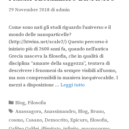
29 Novembre 2018
di
admin
Come sono nati gli studi riguardo l’universo e il
mondo delle nanoparticelle?
(http://htwins.net/scale2/) Questo percorso è
iniziato più di 2600 anni fa, quando nell’antica
Grecia nasceva la filosofia, che in qualità di
disciplina “amante della saggezza”, tentava di
descrivere i fenomeni da sempre visibili all’uomo,
ma non comprensibili in maniera inequivocabile. I
mezzi a disposizione …
Leggi tutto
Blog
,
Filosofia
Anassagora
,
Anassimandro
,
Blog
,
Bruno
,
cosmo
,
Cusano
,
Democrito
,
Epicuro
,
filosofia
,
Galileo Galilei
,
illimitato
,
infinito
,
macrocosmo
,