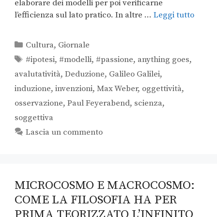
elaborare dei modelli per poi verificarne
l’efficienza sul lato pratico. In altre …
Leggi tutto
Cultura
,
Giornale
#ipotesi
,
#modelli
,
#passione
,
anything goes
,
avalutatività
,
Deduzione
,
Galileo Galilei
,
induzione
,
invenzioni
,
Max Weber
,
oggettività
,
osservazione
,
Paul Feyerabend
,
scienza
,
soggettiva
Lascia un commento
MICROCOSMO E MACROCOSMO:
COME LA FILOSOFIA HA PER
PRIMA TEORIZZATO L’INFINITO