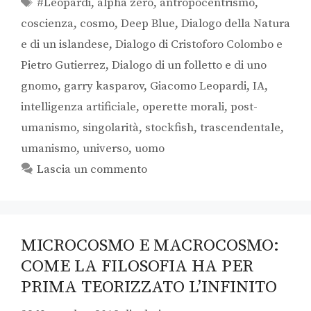
#Leopardi
,
alpha zero
,
antropocentrismo
,
coscienza
,
cosmo
,
Deep Blue
,
Dialogo della Natura
e di un islandese
,
Dialogo di Cristoforo Colombo e
Pietro Gutierrez
,
Dialogo di un folletto e di uno
gnomo
,
garry kasparov
,
Giacomo Leopardi
,
IA
,
intelligenza artificiale
,
operette morali
,
post-
umanismo
,
singolarità
,
stockfish
,
trascendentale
,
umanismo
,
universo
,
uomo
Lascia un commento
MICROCOSMO E MACROCOSMO:
COME LA FILOSOFIA HA PER
PRIMA TEORIZZATO L’INFINITO