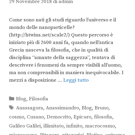
29 Novembre 2018
di
admin
Come sono nati gli studi riguardo l’universo e il
mondo delle nanoparticelle?
(http://htwins.net/scale2/) Questo percorso è
iniziato più di 2600 anni fa, quando nell’antica
Grecia nasceva la filosofia, che in qualità di
disciplina “amante della saggezza”, tentava di
descrivere i fenomeni da sempre visibili all’uomo,
ma non comprensibili in maniera inequivocabile. I
mezzi a disposizione …
Leggi tutto
Blog
,
Filosofia
Anassagora
,
Anassimandro
,
Blog
,
Bruno
,
cosmo
,
Cusano
,
Democrito
,
Epicuro
,
filosofia
,
Galileo Galilei
,
illimitato
,
infinito
,
macrocosmo
,
microcosmo
,
Pitagora
,
pitagorici
,
Plotino
,
universo