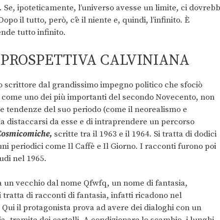
rso. Se, ipoteticamente, l’universo avesse un limite, ci dovreb
o il tutto, però, c’è il niente e, quindi, l’infinito. È
nde tutto infinito.
 PROSPETTIVA CALVINIANA
no scrittore dal grandissimo impegno politico che sfociò
ato come uno dei più importanti del secondo Novecento, non
lle tendenze del suo periodo (come il neorealismo e
a distaccarsi da esse e di intraprendere un percorso
Cosmicomiche,
scritte tra il 1963 e il 1964. Si tratta di dodici
uni periodici come Il Caffè e Il Giorno. I racconti furono poi
audi nel 1965.
da un vecchio dal nome Qfwfq, un nome di fantasia,
ratta di racconti di fantasia, infatti ricadono nel
 Qui il protagonista prova ad avere dei dialoghi con un