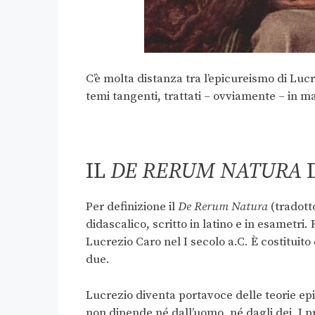
C’è molta distanza tra l’epicureismo di Lucr
temi tangenti, trattati – ovviamente – in 
IL
DE RERUM NATURA
Per definizione il
De Rerum Natura
(tradott
didascalico, scritto in latino e in esametri
Lucrezio Caro nel I secolo a.C. È costituito 
due.
Lucrezio diventa portavoce delle teorie ep
non dipende né dall’uomo, né dagli dei. I pr