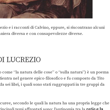
ezio e i racconti di Calvino, eppure, si riscontrano alcuni
maniera diversa e con consapevolezze diverse.
DI LUCREZIO
o come “la natura delle cose” o “sulla natura”) è un poema
. Rientra nel genere epico-filosofico e fu composto da Tito
da sei libri, i quali sono stati raggruppati in tre gruppi da
icuree, secondo le quali la natura ha una propria legge che
incipali temi affrontati sono: l’antinomia tra la
ratio
e la