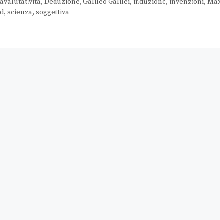
avalutatività
,
Deduzione
,
Galileo Galilei
,
induzione
,
invenzioni
,
Ma
nd
,
scienza
,
soggettiva