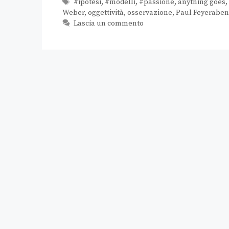
#ipotesi
,
#modelli
,
#passione
,
anything goes
,
Weber
,
oggettività
,
osservazione
,
Paul Feyerabe
Lascia un commento