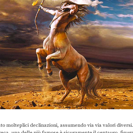
uto molteplici declinazioni, assumendo via via valori diversi
greca, una delle più famose è sicuramente il centauro, figur