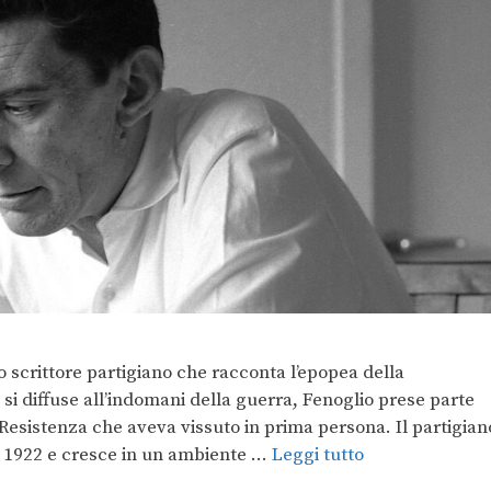
o scrittore partigiano che racconta l’epopea della
si diffuse all’indomani della guerra, Fenoglio prese parte
Resistenza che aveva vissuto in prima persona. Il partigian
l 1922 e cresce in un ambiente …
Leggi tutto