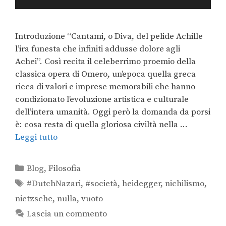
Introduzione “Cantami, o Diva, del pelide Achille
l’ira funesta che infiniti addusse dolore agli
Achei”. Così recita il celeberrimo proemio della
classica opera di Omero, un’epoca quella greca
ricca di valori e imprese memorabili che hanno
condizionato l’evoluzione artistica e culturale
dell’intera umanità. Oggi però la domanda da porsi
è: cosa resta di quella gloriosa civiltà nella …
Leggi tutto
Blog
,
Filosofia
#DutchNazari
,
#società
,
heidegger
,
nichilismo
,
nietzsche
,
nulla
,
vuoto
Lascia un commento