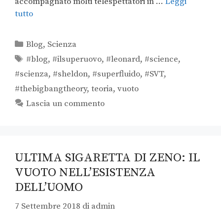
accompagnato molti telespettatori in …
Leggi
tutto
Blog
,
Scienza
#blog
,
#ilsuperuovo
,
#leonard
,
#science
,
#scienza
,
#sheldon
,
#superfluido
,
#SVT
,
#thebigbangtheory
,
teoria
,
vuoto
Lascia un commento
ULTIMA SIGARETTA DI ZENO: IL
VUOTO NELL’ESISTENZA
DELL’UOMO
7 Settembre 2018
di
admin