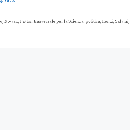
i tutto
lo
,
No-vax
,
Patton trasversale per la Scienza
,
politica
,
Renzi
,
Salvini
,