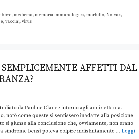
ebbre
,
medicina
,
memoria immunologica
,
morbillo
,
No-vax
,
se
,
vaccini
,
virus
RO SEMPLICEMENTE AFFETTI DAL
ORANZA?
udiato da Pauline Clance intorno agli anni settanta.
, notò come queste si sentissero inadatte alla posizione
to si giunse alla conclusione che, ovviamente, non erano
ta sindrome bensì poteva colpire indistintamente …
Leggi