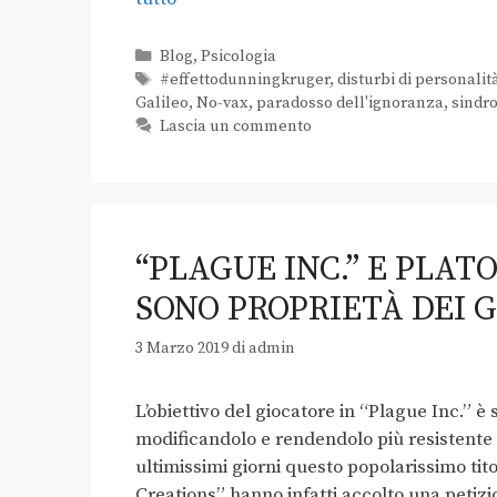
Blog
,
Psicologia
#effettodunningkruger
,
disturbi di personalit
Galileo
,
No-vax
,
paradosso dell'ignoranza
,
sindr
Lascia un commento
“PLAGUE INC.” E PLATO
SONO PROPRIETÀ DEI 
3 Marzo 2019
di
admin
L’obiettivo del giocatore in “Plague Inc.” è
modificandolo e rendendolo più resistente 
ultimissimi giorni questo popolarissimo tito
Creations” hanno infatti accolto una petizi