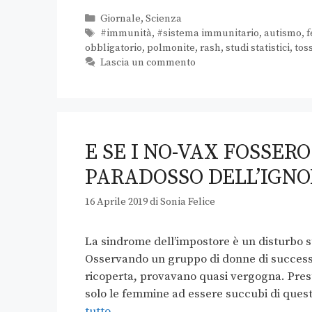
Giornale
,
Scienza
#immunità
,
#sistema immunitario
,
autismo
,
f
obbligatorio
,
polmonite
,
rash
,
studi statistici
,
tos
Lascia un commento
E SE I NO-VAX FOSSE
PARADOSSO DELL’IGN
16 Aprile 2019
di
Sonia Felice
La sindrome dell’impostore è un disturbo st
Osservando un gruppo di donne di successo
ricoperta, provavano quasi vergogna. Pres
solo le femmine ad essere succubi di ques
tutto