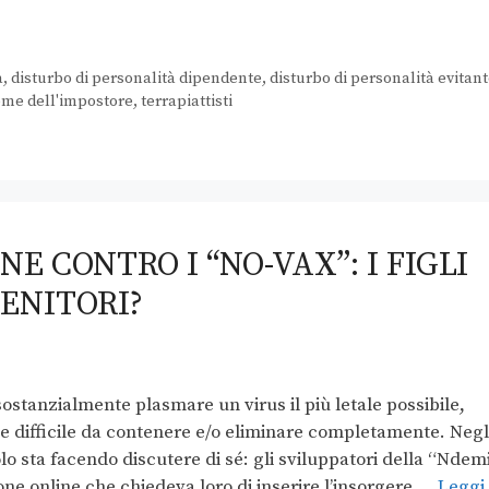
à
,
disturbo di personalità dipendente
,
disturbo di personalità evitan
ome dell'impostore
,
terrapiattisti
NE CONTRO I “NO-VAX”: I FIGLI
GENITORI?
 sostanzialmente plasmare un virus il più letale possibile,
e difficile da contenere e/o eliminare completamente. Negl
lo sta facendo discutere di sé: gli sviluppatori della “Ndem
one online che chiedeva loro di inserire l’insorgere …
Leggi