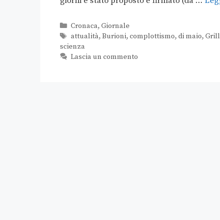
giorni è stato proposto e firmato (da …
Legg
Cronaca
,
Giornale
attualità
,
Burioni
,
complottismo
,
di maio
,
Gril
scienza
Lascia un commento