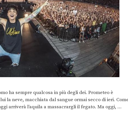
l’uomo ha sempre qualcosa in più degli dei. Prometeo è
i lui la neve, macchiata dal sangue ormai secco di ieri. Com
gi arriverà l’aquila a massacrargli il fegato. Ma oggi, …