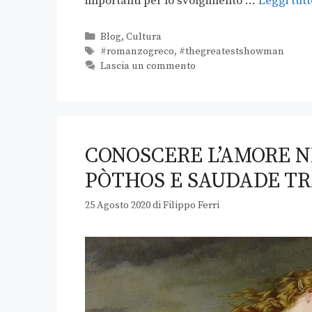
importanti per lo svolgimento …
Leggi tutt
Blog
,
Cultura
#romanzogreco
,
#thegreatestshowman
Lascia un commento
CONOSCERE L’AMORE N
PÒTHOS E SAUDADE T
25 Agosto 2020
di
Filippo Ferri