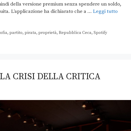
quindi della versione premium senza spendere un soldo,
tuita. L’applicazione ha dichiarato che a …
Leggi tutto
sofia
,
partito
,
pirata
,
proprietà
,
Repubblica Ceca
,
Spotify
 LA CRISI DELLA CRITICA