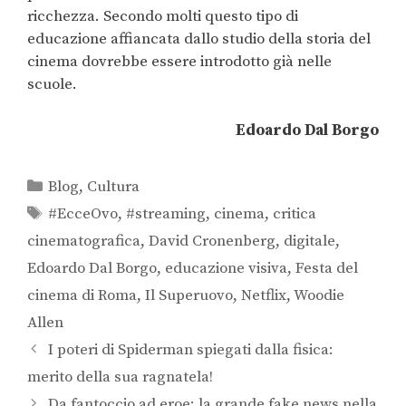
ricchezza. Secondo molti questo tipo di
educazione affiancata dallo studio della storia del
cinema dovrebbe essere introdotto già nelle
scuole.
Edoardo Dal Borgo
Blog
,
Cultura
#EcceOvo
,
#streaming
,
cinema
,
critica
cinematografica
,
David Cronenberg
,
digitale
,
Edoardo Dal Borgo
,
educazione visiva
,
Festa del
cinema di Roma
,
Il Superuovo
,
Netflix
,
Woodie
Allen
I poteri di Spiderman spiegati dalla fisica:
merito della sua ragnatela!
Da fantoccio ad eroe: la grande fake news nella