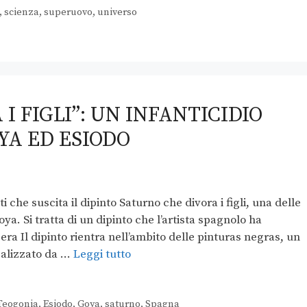
,
scienza
,
superuovo
,
universo
I FIGLI”: UN INFANTICIDIO
YA ED ESIODO
 che suscita il dipinto Saturno che divora i figli, una delle
ya. Si tratta di un dipinto che l’artista spagnolo ha
opera Il dipinto rientra nell’ambito delle pinturas negras, un
realizzato da …
Leggi tutto
Teogonia
,
Esiodo
,
Goya
,
saturno
,
Spagna