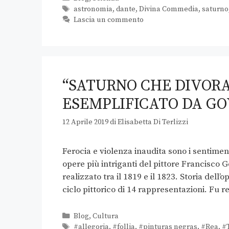
astronomia
,
dante
,
Divina Commedia
,
saturno
Lascia un commento
“SATURNO CHE DIVORA 
ESEMPLIFICATO DA GO
12 Aprile 2019
di
Elisabetta Di Terlizzi
Ferocia e violenza inaudita sono i sentimenti
opere più intriganti del pittore Francisco Go
realizzato tra il 1819 e il 1823. Storia dell’
ciclo pittorico di 14 rappresentazioni. Fu 
Blog
,
Cultura
#allegoria
,
#follia
,
#pinturas negras
,
#Rea
,
#