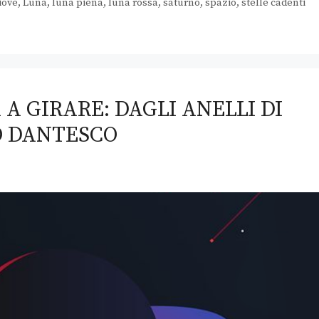
iove
,
Luna
,
luna piena
,
luna rossa
,
saturno
,
spazio
,
stelle cadenti
A GIRARE: DAGLI ANELLI DI
O DANTESCO