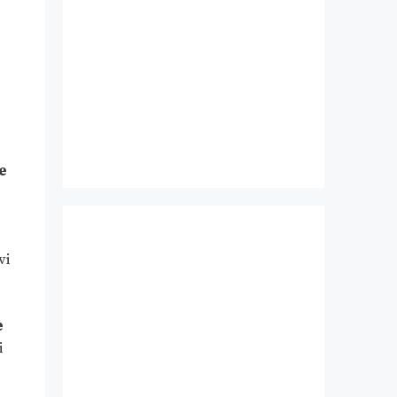
e
vi
e
i