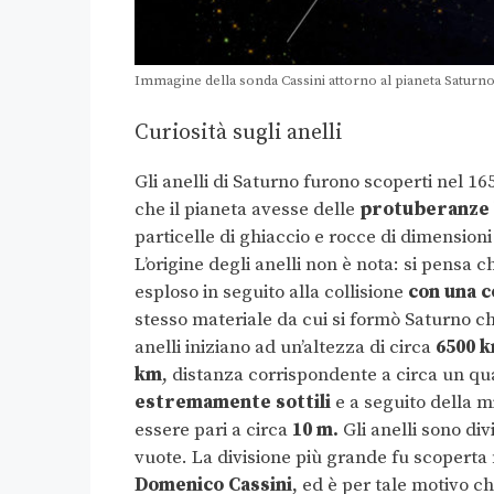
Immagine della sonda Cassini attorno al pianeta Saturn
Curiosità sugli anelli
Gli anelli di Saturno furono scoperti nel 1
che il pianeta avesse delle
protuberanze l
particelle di ghiaccio e rocce di dimension
L’origine degli anelli non è nota: si pensa c
esploso in seguito alla collisione
con una c
stesso materiale da cui si formò Saturno c
anelli iniziano ad un’altezza di circa
6500 k
km
, distanza corrispondente a circa un qu
estremamente sottili
e a seguito della m
essere pari a circa
10 m.
Gli anelli sono divi
vuote. La divisione più grande fu scoperta
Domenico Cassini
, ed è per tale motivo ch