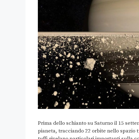
Prima dello schianto su Saturno il 15 sette
pianeta, tracciando 22 orbite nello spazio tr
tuffi rivelano particolari importanti sulla c