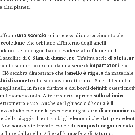
altri pianeti.
 offrono
uno scorcio
sui processi di accrescimento che
iccole lune
che orbitano all’interno degli anelli
ondano. Le immagini hanno evidenziato i filamenti di
il satellite di
6-8 km di diametro
. Un’altra serie di
striatur
amento sembrano create da una serie di
impattatori
che
. Ciò sembra dimostrare che
l’anello è rigato
da materiale
dui di comete
che si muovono attorno al Sole. Il team ha
negli anelli, in fasce distinte e dai bordi definiti: questi moti
n fenomeno noto. Altri misteri si aprono
sulla chimica
spettrometro
VIMS
. Anche se il ghiaccio d’acqua è
il
nuovo studio esclude la presenza di ghiaccio
di ammoniaca 
ne della pioggia di entrambi gli elementi che dati precedent
. Non sono state trovate tracce
di composti organici
dato
 fluire dall’anello D fino all’atmosfera di Saturno.