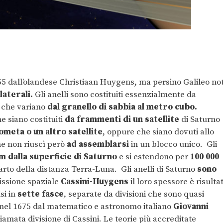
o
655 dall’olandese Christiaan Huygens, ma persino Galileo no
aterali.
Gli anelli sono costituiti essenzialmente da
i che variano
dal granello di sabbia al metro cubo.
he siano costituiti
da frammenti di un satellite
di Saturno
ometa o un altro satellite
, oppure che siano dovuti allo
he non riuscì però
ad assemblarsi
in un blocco unico. Gli
m dalla superficie di Saturno
e si estendono per
100 000
arto della distanza Terra-Luna. Gli anelli di Saturno
sono
issione spaziale
Cassini-Huygens
il loro spessore è risulta
si in
sette fasce
, separate da divisioni che sono quasi
 nel 1675 dal matematico e astronomo italiano
Giovanni
iamata divisione di Cassini. Le teorie più accreditate