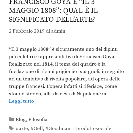
FRANCISCO GOYA E “IL 3
MAGGIO 1808”: QUAL È IL
SIGNIFICATO DELL’ARTE?
2 Febbraio 2019
di
admin
“Il 3 maggio 1808” è sicuramente uno dei dipinti
più celebri e rappresentativi di Francisco Goya.
Realizzato nel 1814, il tema del quadro è la
fucilazione di alcuni prigionieri spagnoli, in seguito
ad un tentativo di rivolta popolare, ad opera delle
truppe francesi. L’opera infatti si riferisce, come
sfondo storico, alla discesa di Napoleone in …
Leggi tutto
Blog
,
Filosofia
#arte
,
#Gell
,
#Goodman
,
#prodottosociale
,