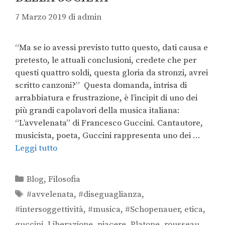
7 Marzo 2019
di
admin
“Ma se io avessi previsto tutto questo, dati causa e
pretesto, le attuali conclusioni, credete che per
questi quattro soldi, questa gloria da stronzi, avrei
scritto canzoni?” Questa domanda, intrisa di
arrabbiatura e frustrazione, è l’incipit di uno dei
più grandi capolavori della musica italiana:
“L’avvelenata” di Francesco Guccini. Cantautore,
musicista, poeta, Guccini rappresenta uno dei …
Leggi tutto
Blog
,
Filosofia
#avvelenata
,
#diseguaglianza
,
#intersoggettività
,
#musica
,
#Schopenauer
,
etica
,
guccini
,
Liberazione
,
piacere
,
Platone
,
rousseau
,