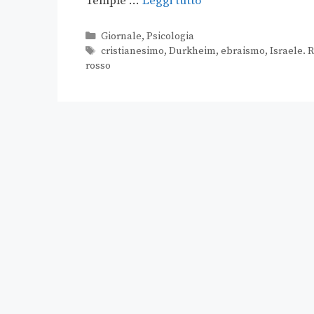
Temple …
Leggi tutto
Giornale
,
Psicologia
cristianesimo
,
Durkheim
,
ebraismo
,
Israele. 
rosso