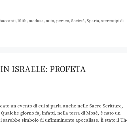
 baccanti
,
lilith
,
medusa
,
mito
,
perseo
,
Società
,
Sparta
,
stereotipi di
IN ISRAELE: PROFETA
ificato un evento di cui si parla anche nelle Sacre Scritture,
Qualche giorno fa, infatti, nella terra di Mosè, è nato un
rei sarebbe simbolo di un’imminente apocalisse. È stato il Th