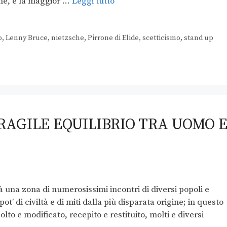
one, e la maggior …
Leggi tutto
o
,
Lenny Bruce
,
nietzsche
,
Pirrone di Elide
,
scetticismo
,
stand up
 FRAGILE EQUILIBRIO TRA UOMO 
 una zona di numerosissimi incontri di diversi popoli e
pot’ di civiltà e di miti dalla più disparata origine; in questo
lto e modificato, recepito e restituito, molti e diversi