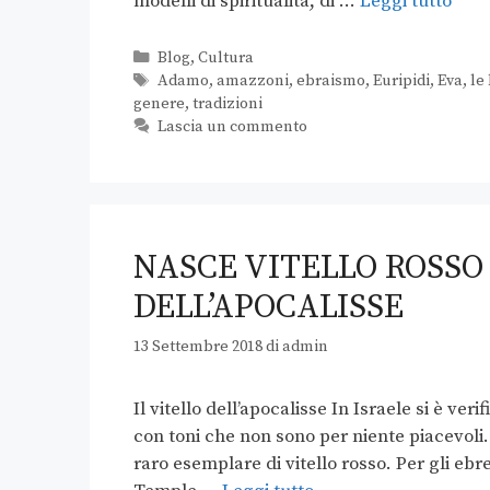
modelli di spiritualità, di …
Leggi tutto
Blog
,
Cultura
Adamo
,
amazzoni
,
ebraismo
,
Euripidi
,
Eva
,
le
genere
,
tradizioni
Lascia un commento
NASCE VITELLO ROSSO 
DELL’APOCALISSE
13 Settembre 2018
di
admin
Il vitello dell’apocalisse In Israele si è ver
con toni che non sono per niente piacevoli. 
raro esemplare di vitello rosso. Per gli eb