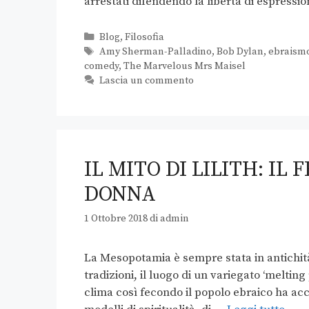
arrestati difendendo la libertà di espressi
Blog
,
Filosofia
Amy Sherman-Palladino
,
Bob Dylan
,
ebraism
comedy
,
The Marvelous Mrs Maisel
Lascia un commento
IL MITO DI LILITH: IL
DONNA
1 Ottobre 2018
di
admin
La Mesopotamia è sempre stata in antichità
tradizioni, il luogo di un variegato ‘melting 
clima così fecondo il popolo ebraico ha acco