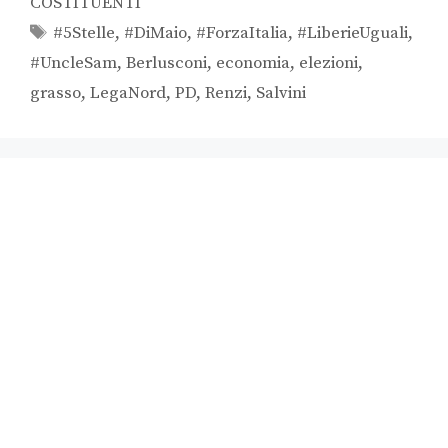
COSTITUENTI
#5Stelle
,
#DiMaio
,
#ForzaItalia
,
#LiberieUguali
,
#UncleSam
,
Berlusconi
,
economia
,
elezioni
,
grasso
,
LegaNord
,
PD
,
Renzi
,
Salvini