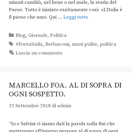
minuti cambiò, nel bene o nel male, la storia del
Paese. Tutto è iniziato esattamente così: «L’Italia è
il paese che amo. Qui …
Leggi tutto
Blog
,
Giornale
,
Politica
#ForzaItalia
,
Berlusconi
,
mani pulite
,
politica
Lascia un commento
MARCELLO FOA. AL DI SOPRA DI
OGNI SOSPETTO.
23 Settembre 2018
di
admin
“Io e Salvini ci siamo dati la parola sulla Rai che
metteremo all’interno persone al di sopra di ogni