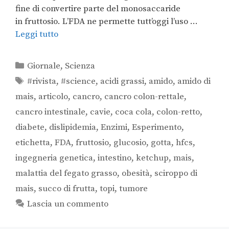
fine di convertire parte del monosaccaride
in fruttosio. L’FDA ne permette tutt’oggi l’uso …
Leggi tutto
Giornale
,
Scienza
#rivista
,
#science
,
acidi grassi
,
amido
,
amido di
mais
,
articolo
,
cancro
,
cancro colon-rettale
,
cancro intestinale
,
cavie
,
coca cola
,
colon-retto
,
diabete
,
dislipidemia
,
Enzimi
,
Esperimento
,
etichetta
,
FDA
,
fruttosio
,
glucosio
,
gotta
,
hfcs
,
ingegneria genetica
,
intestino
,
ketchup
,
mais
,
malattia del fegato grasso
,
obesità
,
sciroppo di
mais
,
succo di frutta
,
topi
,
tumore
Lascia un commento