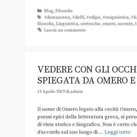
Blog
,
Filosofia
#damasceno
,
#delfi
,
#edipo
,
#enigmistica
,
#h
filosofia
,
Linguistica
,
nietzsche
,
omero
,
socrate
,
t
Lascia un commento
VEDERE CON GLI OCCH
SPIEGATA DA OMERO E
12 Aprile 2019
di
admin
Il nome di Omero legato alla cecità Omero, 
poemi epici della letteratura greca, si pre
di vista storico e biografico. Non è certo c
d’accordo sul suo luogo di …
Leggi tutto