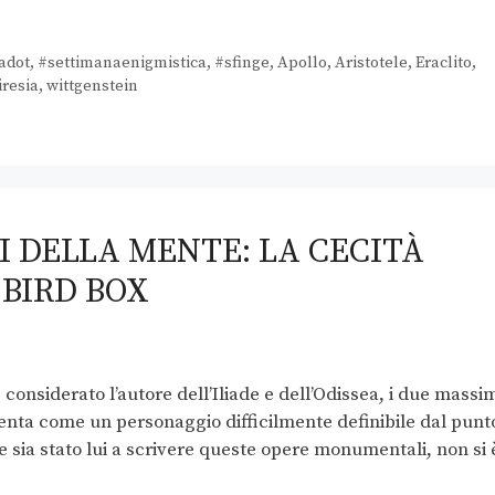
adot
,
#settimanaenigmistica
,
#sfinge
,
Apollo
,
Aristotele
,
Eraclito
,
iresia
,
wittgenstein
I DELLA MENTE: LA CECITÀ
 BIRD BOX
considerato l’autore dell’Iliade e dell’Odissea, i due massi
senta come un personaggio difficilmente definibile dal punt
he sia stato lui a scrivere queste opere monumentali, non si 