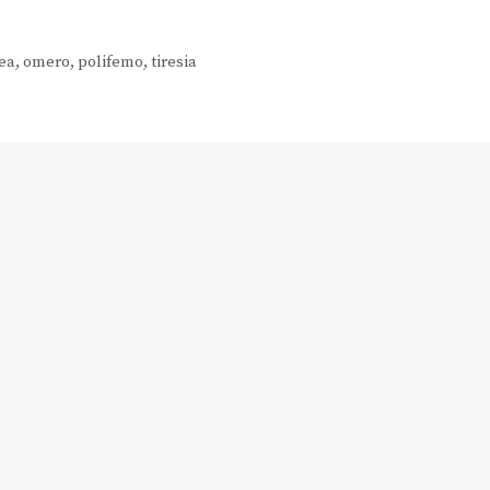
ea
,
omero
,
polifemo
,
tiresia