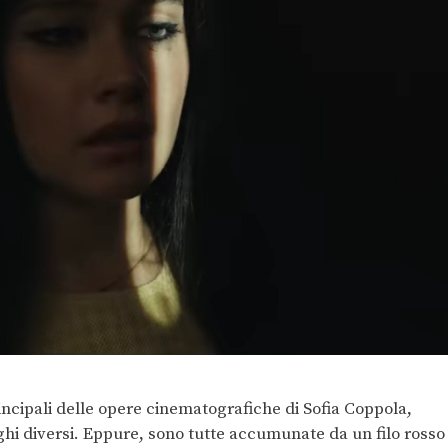
incipali delle opere cinematografiche di Sofia Coppola,
hi diversi. Eppure, sono tutte accumunate da un filo rosso