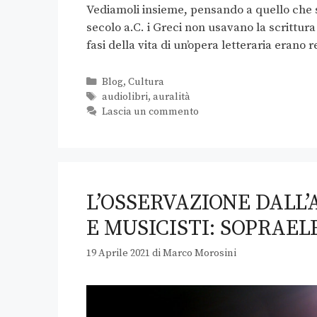
Vediamoli insieme, pensando a quello che suc
secolo a.C. i Greci non usavano la scrittu
fasi della vita di un’opera letteraria eran
Blog
,
Cultura
audiolibri
,
auralità
Lascia un commento
L’OSSERVAZIONE DALL’
E MUSICISTI: SOPRAE
19 Aprile 2021
di
Marco Morosini