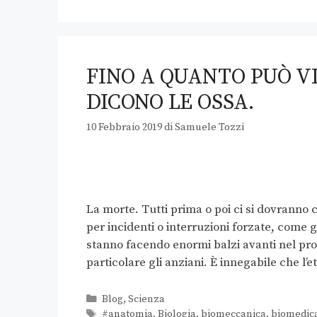
FINO A QUANTO PUÒ V
DICONO LE OSSA.
10 Febbraio 2019
di
Samuele Tozzi
La morte. Tutti prima o poi ci si dovranno 
per incidenti o interruzioni forzate, come 
stanno facendo enormi balzi avanti nel pro
particolare gli anziani. È innegabile che l’e
Blog
,
Scienza
#anatomia
,
Biologia
,
biomeccanica
,
biomedic