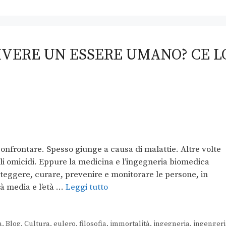
IVERE UN ESSERE UMANO? CE L
confrontare. Spesso giunge a causa di malattie. Altre volte
gli omicidi. Eppure la medicina e l’ingegneria biomedica
teggere, curare, prevenire e monitorare le persone, in
tà media e l’età …
Leggi tutto
a
,
Blog
,
Cultura
,
eulero
,
filosofia
,
immortalità
,
ingegneria
,
ingengeri