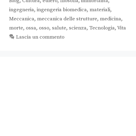
Blog
,
Cultura
,
eulero
,
filosofia
,
immortalità
,
ingegneria
,
ingengeria biomedica
,
materiali
,
Meccanica
,
meccanica delle strutture
,
medicina
,
morte
,
ossa
,
osso
,
salute
,
scienza
,
Tecnologia
,
Vita
Lascia un commento