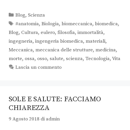
Categorie
Blog
,
Scienza
Tag
#anatomia
,
Biologia
,
biomeccanica
,
biomedica
,
Blog
,
Cultura
,
eulero
,
filosofia
,
immortalità
,
ingegneria
,
ingengeria biomedica
,
materiali
,
Meccanica
,
meccanica delle strutture
,
medicina
,
morte
,
ossa
,
osso
,
salute
,
scienza
,
Tecnologia
,
Vita
Lascia un commento
SOLE E SALUTE: FACCIAMO
CHIAREZZA
9 Agosto 2018
di
admin