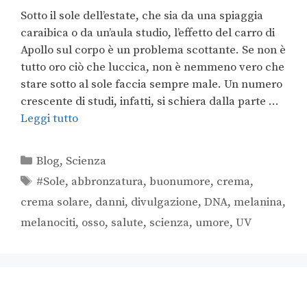
Sotto il sole dell’estate, che sia da una spiaggia
caraibica o da un’aula studio, l’effetto del carro di
Apollo sul corpo è un problema scottante. Se non è
tutto oro ciò che luccica, non è nemmeno vero che
stare sotto al sole faccia sempre male. Un numero
crescente di studi, infatti, si schiera dalla parte …
Leggi tutto
Categorie
Blog
,
Scienza
Tag
#Sole
,
abbronzatura
,
buonumore
,
crema
,
crema solare
,
danni
,
divulgazione
,
DNA
,
melanina
,
melanociti
,
osso
,
salute
,
scienza
,
umore
,
UV