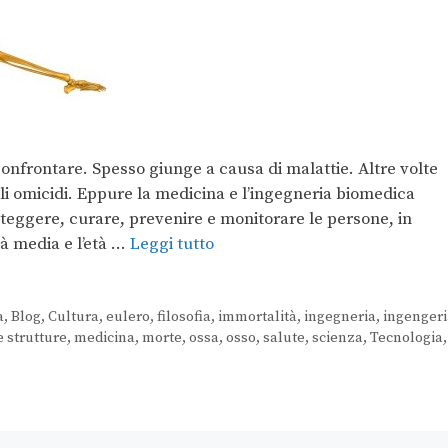
confrontare. Spesso giunge a causa di malattie. Altre volte
gli omicidi. Eppure la medicina e l’ingegneria biomedica
teggere, curare, prevenire e monitorare le persone, in
tà media e l’età …
Leggi tutto
a
,
Blog
,
Cultura
,
eulero
,
filosofia
,
immortalità
,
ingegneria
,
ingengeri
 strutture
,
medicina
,
morte
,
ossa
,
osso
,
salute
,
scienza
,
Tecnologia
,