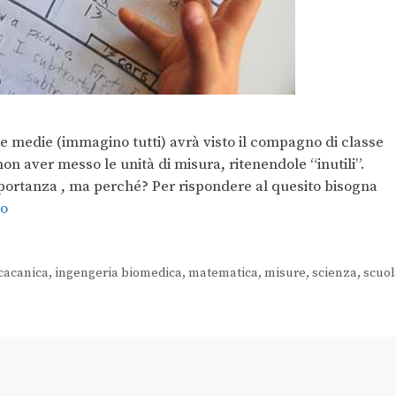
le medie (immagino tutti) avrà visto il compagno di classe
on aver messo le unità di misura, ritenendole “inutili”.
importanza , ma perché? Per rispondere al quesito bisogna
to
cacanica
,
ingengeria biomedica
,
matematica
,
misure
,
scienza
,
scuol