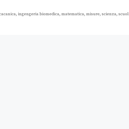
cacanica
,
ingengeria biomedica
,
matematica
,
misure
,
scienza
,
scuol