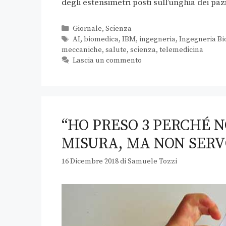
degli estensimetri posti sull’unghia dei pa
Giornale
,
Scienza
AI
,
biomedica
,
IBM
,
ingegneria
,
Ingegneria B
meccaniche
,
salute
,
scienza
,
telemedicina
Lascia un commento
“HO PRESO 3 PERCHÉ N
MISURA, MA NON SERV
16 Dicembre 2018
di
Samuele Tozzi