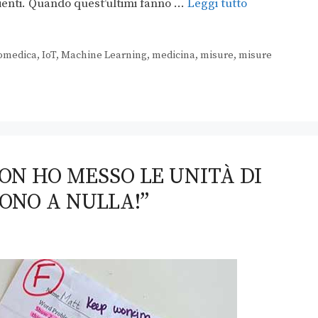
zienti. Quando quest’ultimi fanno …
Leggi tutto
iomedica
,
IoT
,
Machine Learning
,
medicina
,
misure
,
misure
ON HO MESSO LE UNITÀ DI
ONO A NULLA!”