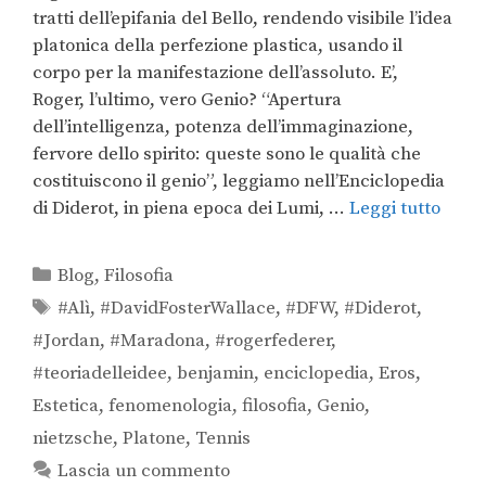
tratti dell’epifania del Bello, rendendo visibile l’idea
platonica della perfezione plastica, usando il
corpo per la manifestazione dell’assoluto. E’,
Roger, l’ultimo, vero Genio? “Apertura
dell’intelligenza, potenza dell’immaginazione,
fervore dello spirito: queste sono le qualità che
costituiscono il genio”, leggiamo nell’Enciclopedia
di Diderot, in piena epoca dei Lumi, …
Leggi tutto
Blog
,
Filosofia
#Alì
,
#DavidFosterWallace
,
#DFW
,
#Diderot
,
#Jordan
,
#Maradona
,
#rogerfederer
,
#teoriadelleidee
,
benjamin
,
enciclopedia
,
Eros
,
Estetica
,
fenomenologia
,
filosofia
,
Genio
,
nietzsche
,
Platone
,
Tennis
Lascia un commento