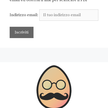
email ed otterrai il link per scaricare il PDF
Indirizzo email: