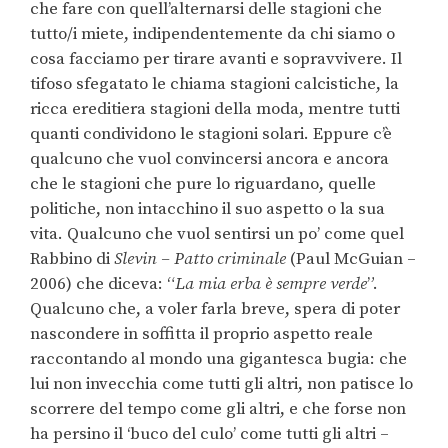
che fare con quell’alternarsi delle stagioni che
tutto/i miete, indipendentemente da chi siamo o
cosa facciamo per tirare avanti e sopravvivere. Il
tifoso sfegatato le chiama stagioni calcistiche, la
ricca ereditiera stagioni della moda, mentre tutti
quanti condividono le stagioni solari. Eppure c’è
qualcuno che vuol convincersi ancora e ancora
che le stagioni che pure lo riguardano, quelle
politiche, non intacchino il suo aspetto o la sua
vita. Qualcuno che vuol sentirsi un po’ come quel
Rabbino di
Slevin – Patto criminale
(Paul McGuian –
2006) che diceva: “
La mia erba è sempre verde
”.
Qualcuno che, a voler farla breve, spera di poter
nascondere in soffitta il proprio aspetto reale
raccontando al mondo una gigantesca bugia: che
lui non invecchia come tutti gli altri, non patisce lo
scorrere del tempo come gli altri, e che forse non
ha persino il ‘buco del culo’ come tutti gli altri –