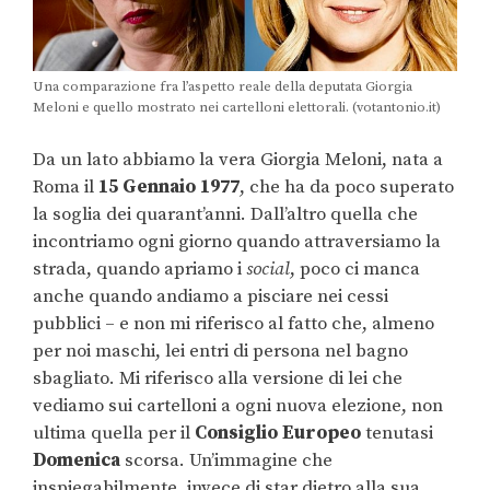
Una comparazione fra l’aspetto reale della deputata Giorgia
Meloni e quello mostrato nei cartelloni elettorali. (votantonio.it)
Da un lato abbiamo la vera Giorgia Meloni, nata a
Roma il
15 Gennaio 1977
, che ha da poco superato
la soglia dei quarant’anni. Dall’altro quella che
incontriamo ogni giorno quando attraversiamo la
strada, quando apriamo i
social
, poco ci manca
anche quando andiamo a pisciare nei cessi
pubblici – e non mi riferisco al fatto che, almeno
per noi maschi, lei entri di persona nel bagno
sbagliato. Mi riferisco alla versione di lei che
vediamo sui cartelloni a ogni nuova elezione, non
ultima quella per il
Consiglio Europeo
tenutasi
Domenica
scorsa. Un’immagine che
inspiegabilmente, invece di star dietro alla sua