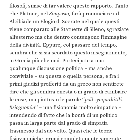
filosofi, smise di far valere questo rapporto. Tanto
che Platone, nel
Simposio
, farà pronunciare ad
Alcibiade un Elogio di Socrate nel quale questi
viene comparato alle Statuette di Sileno, sgraziate
all’esterno ma che dentro contengono l’immagine
della divinità. Eppure, col passare del tempo,
sembra che si sia scordato questo insegnamento,
in Grecia più che mai. Partecipate a una
qualunque discussione politica – ma anche
conviviale – su questa o quella persona, e fra i
primi giudizi profferiti da un greco non sentirete
dire che gli sembra onesta o in grado di cambiare
le cose, ma piuttosto le parole “
polì sympathitikì
fisiognomìa
” – una fisionomia molto simpatica –
intendendo di fatto che la bontà di un politico
passa in larga parte dal grado di simpatia
trasmesso dal suo volto. Quasi che le teorie
fisiognomiche, ormai completamente superate,