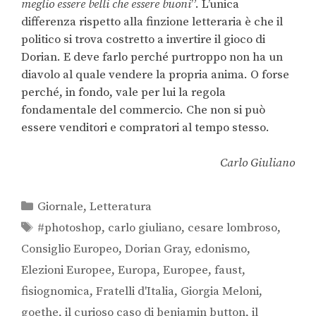
meglio essere belli che essere buoni
”. L’unica
differenza rispetto alla finzione letteraria è che il
politico si trova costretto a invertire il gioco di
Dorian. E deve farlo perché purtroppo non ha un
diavolo al quale vendere la propria anima. O forse
perché, in fondo, vale per lui la regola
fondamentale del commercio. Che non si può
essere venditori e compratori al tempo stesso.
Carlo Giuliano
Giornale
,
Letteratura
#photoshop
,
carlo giuliano
,
cesare lombroso
,
Consiglio Europeo
,
Dorian Gray
,
edonismo
,
Elezioni Europee
,
Europa
,
Europee
,
faust
,
fisiognomica
,
Fratelli d'Italia
,
Giorgia Meloni
,
goethe
,
il curioso caso di benjamin button
,
il