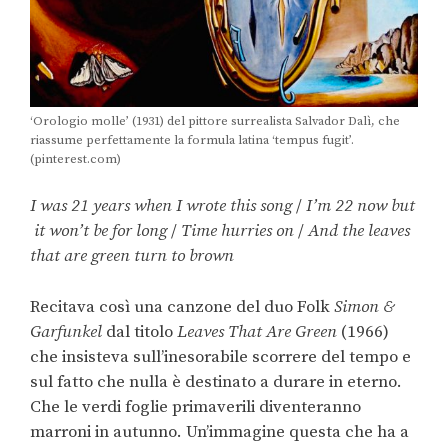
‘Orologio molle’ (1931) del pittore surrealista Salvador Dalì, che
riassume perfettamente la formula latina ‘tempus fugit’.
(pinterest.com)
I was 21 years when I wrote this song
/
I’m 22 now but
it won’t be for long
/
Time hurries on
/
And the leaves
that are green turn to brown
Recitava così una canzone del duo Folk
Simon &
Garfunkel
dal titolo
Leaves That Are Green
(1966)
che insisteva sull’inesorabile scorrere del tempo e
sul fatto che nulla è destinato a durare in eterno.
Che le verdi foglie primaverili diventeranno
marroni in autunno. Un’immagine questa che ha a