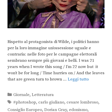
Rispetto al protagonista di Wilde, i politici hanno
per la loro immagine un’ossessione uguale e
contraria: nelle foto per le campagne elettorali
sembrano sempre più giovani e belli. I was 21
years when I wrote this song / I’m 22 now but it
won’t be for long / Time hurries on / And the leaves
that are green turn to brown …
Leggi tutto
Giornale
,
Letteratura
#photoshop
,
carlo giuliano
,
cesare lombroso
,
Consiglio Europeo
,
Dorian Gray
,
edonismo
,