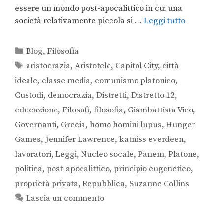
essere un mondo post-apocalittico in cui una
società relativamente piccola si …
Leggi tutto
Blog
,
Filosofia
aristocrazia
,
Aristotele
,
Capitol City
,
città
ideale
,
classe media
,
comunismo platonico
,
Custodi
,
democrazia
,
Distretti
,
Distretto 12
,
educazione
,
Filosofi
,
filosofia
,
Giambattista Vico
,
Governanti
,
Grecia
,
homo homini lupus
,
Hunger
Games
,
Jennifer Lawrence
,
katniss everdeen
,
lavoratori
,
Leggi
,
Nucleo socale
,
Panem
,
Platone
,
politica
,
post-apocalittico
,
principio eugenetico
,
proprietà privata
,
Repubblica
,
Suzanne Collins
Lascia un commento