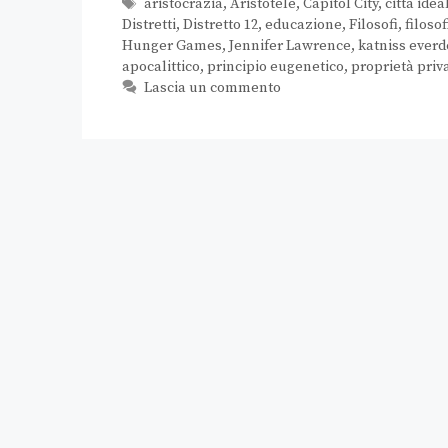
aristocrazia
,
Aristotele
,
Capitol City
,
città idea
Distretti
,
Distretto 12
,
educazione
,
Filosofi
,
filosof
Hunger Games
,
Jennifer Lawrence
,
katniss ever
apocalittico
,
principio eugenetico
,
proprietà priv
Lascia un commento