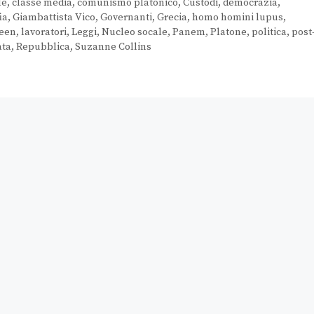
le
,
classe media
,
comunismo platonico
,
Custodi
,
democrazia
,
ia
,
Giambattista Vico
,
Governanti
,
Grecia
,
homo homini lupus
,
deen
,
lavoratori
,
Leggi
,
Nucleo socale
,
Panem
,
Platone
,
politica
,
post
ata
,
Repubblica
,
Suzanne Collins