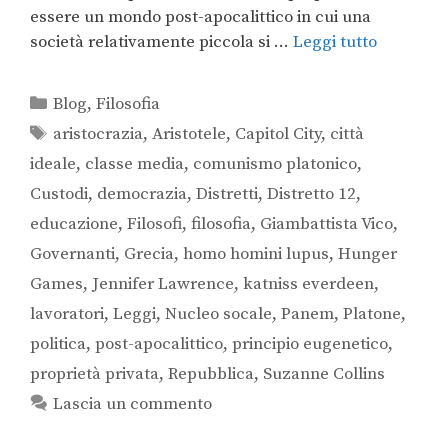
essere un mondo post-apocalittico in cui una
società relativamente piccola si …
Leggi tutto
Blog
,
Filosofia
aristocrazia
,
Aristotele
,
Capitol City
,
città
ideale
,
classe media
,
comunismo platonico
,
Custodi
,
democrazia
,
Distretti
,
Distretto 12
,
educazione
,
Filosofi
,
filosofia
,
Giambattista Vico
,
Governanti
,
Grecia
,
homo homini lupus
,
Hunger
Games
,
Jennifer Lawrence
,
katniss everdeen
,
lavoratori
,
Leggi
,
Nucleo socale
,
Panem
,
Platone
,
politica
,
post-apocalittico
,
principio eugenetico
,
proprietà privata
,
Repubblica
,
Suzanne Collins
Lascia un commento