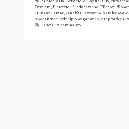
aristocrazia
,
Aristotele
,
Capitol City
,
città idea
Distretti
,
Distretto 12
,
educazione
,
Filosofi
,
filosof
Hunger Games
,
Jennifer Lawrence
,
katniss ever
apocalittico
,
principio eugenetico
,
proprietà priv
Lascia un commento