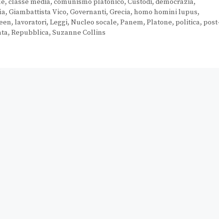
le
,
classe media
,
comunismo platonico
,
Custodi
,
democrazia
,
ia
,
Giambattista Vico
,
Governanti
,
Grecia
,
homo homini lupus
,
deen
,
lavoratori
,
Leggi
,
Nucleo socale
,
Panem
,
Platone
,
politica
,
post
ata
,
Repubblica
,
Suzanne Collins