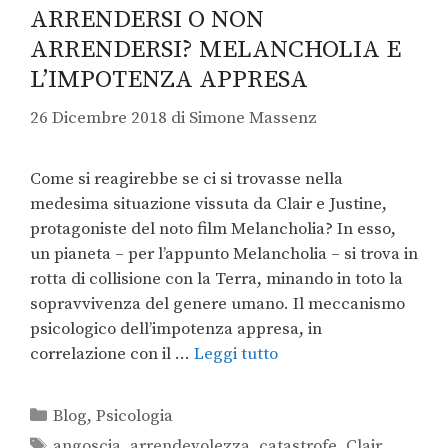
ARRENDERSI O NON
ARRENDERSI? MELANCHOLIA E
L’IMPOTENZA APPRESA
26 Dicembre 2018
di
Simone Massenz
Come si reagirebbe se ci si trovasse nella
medesima situazione vissuta da Clair e Justine,
protagoniste del noto film Melancholia? In esso,
un pianeta – per l’appunto Melancholia – si trova in
rotta di collisione con la Terra, minando in toto la
sopravvivenza del genere umano. Il meccanismo
psicologico dell’impotenza appresa, in
correlazione con il …
Leggi tutto
Blog
,
Psicologia
angoscia
,
arrendevolezza
,
catastrofe
,
Clair
,