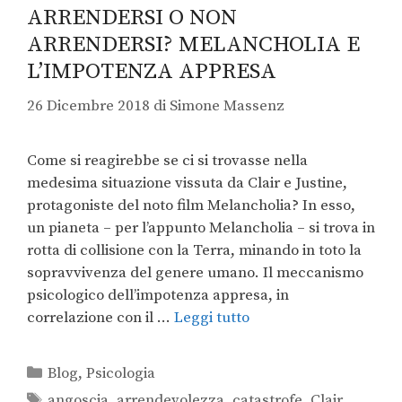
ARRENDERSI O NON
ARRENDERSI? MELANCHOLIA E
L’IMPOTENZA APPRESA
26 Dicembre 2018
di
Simone Massenz
Come si reagirebbe se ci si trovasse nella
medesima situazione vissuta da Clair e Justine,
protagoniste del noto film Melancholia? In esso,
un pianeta – per l’appunto Melancholia – si trova in
rotta di collisione con la Terra, minando in toto la
sopravvivenza del genere umano. Il meccanismo
psicologico dell’impotenza appresa, in
correlazione con il …
Leggi tutto
Blog
,
Psicologia
angoscia
,
arrendevolezza
,
catastrofe
,
Clair
,