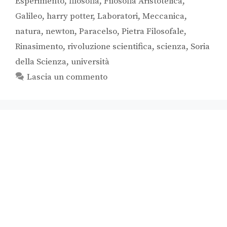
Esperimento
,
filosofia
,
Filosofia Aristotelica
,
Galileo
,
harry potter
,
Laboratori
,
Meccanica
,
natura
,
newton
,
Paracelso
,
Pietra Filosofale
,
Rinasimento
,
rivoluzione scientifica
,
scienza
,
Soria
della Scienza
,
università
Lascia un commento