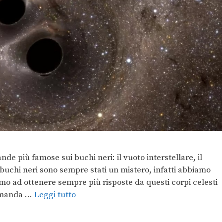
de più famose sui buchi neri: il vuoto interstellare, il
 buchi neri sono sempre stati un mistero, infatti abbiamo
o ad ottenere sempre più risposte da questi corpi celesti
domanda …
Leggi tutto