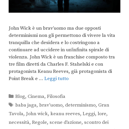
John Wick è un brav’uomo ma due opposti
determinismi non gli permettono di vivere la vita
tranquilla che desidera e lo costringono a
continuare ad uccidere in un’infinita spirale di
violenza. John Wick è un franchise composto tra
tre film diretti da Charles F. Stahelski e con
protagonista Keanu Reeves, già protagonista di
Point Break e …
Leggi tutto
Blog
,
Cinema
,
Filosofia
baba jaga
,
brav'uomo
,
determinismo
,
Gran
Tavola
,
John wick
,
keanu reeves
,
Leggi
,
lore
,
necessità
,
Regole
,
scene d'azione
,
scontro dei