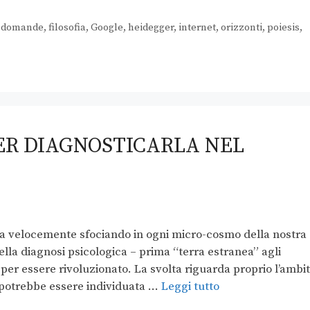
,
domande
,
filosofia
,
Google
,
heidegger
,
internet
,
orizzonti
,
poiesis
,
PER DIAGNOSTICARLA NEL
 sta velocemente sfociando in ogni micro-cosmo della nostra
lla diagnosi psicologica – prima “terra estranea” agli
per essere rivoluzionato. La svolta riguarda proprio l’ambi
i potrebbe essere individuata …
Leggi tutto