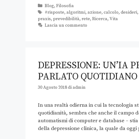
Blog
,
Filosofia
#risposte
,
algoritmi
,
azione
,
calcolo
,
desideri
praxis
,
prevedibilità
,
rete
,
Ricerca
,
Vita
Lascia un commento
DEPRESSIONE: UN’IA 
PARLATO QUOTIDIANO
30 Agosto 2018
di
admin
In una realtà odierna in cui la tecnologia
quotidianità, sembra che anche il campo de
automatismi di computer e database – stia 
della depressione clinica, la quale da ogg