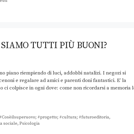
reud
 SIAMO TUTTI PIÙ BUONI?
ano piano riempiendo di luci, addobbi natalizi. I negozi si
cenoni e regalare ad amici e parenti doni fantastici. E’ la
io ci colpisce in ogni dove: come non ricordarsi a memoria l
Cosèilsuperuovo; #progetto; #cultura; #futuroeditoria
,
a sociale
,
Psicologia