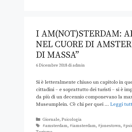
I AM(NOT)STERDAM: A
NEL CUORE DI AMSTER
DI MASSA”
6 Dicembre 2018
di
admin
Si è letteralmente chiuso un capitolo in que
cittadini – e soprattutto dei turisti – si è
da più di un decennio componevano la maxi
Museumplein. C’è chi per quei …
Leggi tut
Giornale
,
Psicologia
#amsterdam
,
#iamsterdam
,
#jonestown
,
#psi