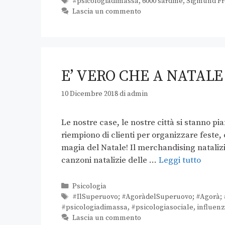
#psicologiadimassa
,
6000 sardine
,
Sigmund F
Lascia un commento
E’ VERO CHE A NATALE
10 Dicembre 2018
di
admin
Le nostre case, le nostre città si stanno pi
riempiono di clienti per organizzare feste, 
magia del Natale! Il merchandising nataliz
canzoni natalizie delle …
Leggi tutto
Psicologia
#IlSuperuovo; #AgoràdelSuperuovo; #Agorà; #
#psicologiadimassa
,
#psicologiasociale
,
influenz
Lascia un commento