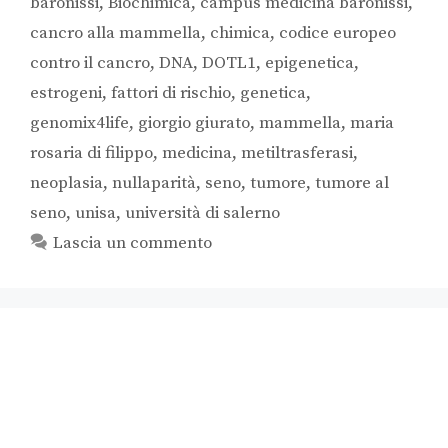
baronissi
,
Biochimica
,
campus medicina baronissi
,
cancro alla mammella
,
chimica
,
codice europeo
contro il cancro
,
DNA
,
DOTL1
,
epigenetica
,
estrogeni
,
fattori di rischio
,
genetica
,
genomix4life
,
giorgio giurato
,
mammella
,
maria
rosaria di filippo
,
medicina
,
metiltrasferasi
,
neoplasia
,
nullaparità
,
seno
,
tumore
,
tumore al
seno
,
unisa
,
università di salerno
Lascia un commento