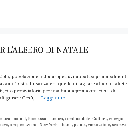
 L’ALBERO DI NATALE
ai Celti, popolazione indoeuropea sviluppatasi principalment
avanti Cristo. L’usanza era quella di tagliare alberi di abete
ti, rito propiziatorio per una buona primavera ricca di
 raffigurare Gesù, …
Leggi tutto
imica
,
biofuel
,
Biomassa
,
chimica
,
combustibile
,
Cultura
,
energia
,
turo
,
idrogenazione
,
New York
,
ottano
,
pianta
,
rinnovabile
,
scienza
,