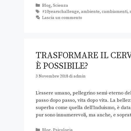
Blog
,
Scienza
#10yearschallenge
,
ambiente
,
cambiamenti
,
Lascia un commento
TRASFORMARE IL CER
È POSSIBILE?
3 Novembre 2018
di
admin
L’essere umano, pellegrino semi-eterno del 
passo dopo passo, vita dopo vita. La bellez
superba come quella dell’Induismo, è data d
pur sono innumerevoli, ma anche, e sopra
Blog
,
Psicologia