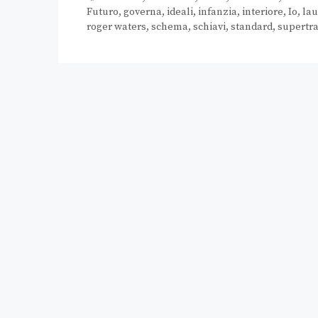
Futuro
,
governa
,
ideali
,
infanzia
,
interiore
,
Io
,
lau
roger waters
,
schema
,
schiavi
,
standard
,
supertr