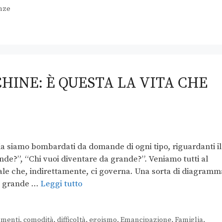
nze
INE: È QUESTA LA VITA CHE
ia siamo bombardati da domande di ogni tipo, riguardanti il
nde?”, “Chi vuoi diventare da grande?”. Veniamo tutti al
 che, indirettamente, ci governa. Una sorta di diagramm
ta grande …
Leggi tutto
menti
,
comodità
,
difficoltà
,
egoismo
,
Emancipazione
,
Famiglia
,