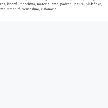
rea
,
libertà
,
macchina
,
materialismo
,
padroni
,
paura
,
pink floyd
,
amp
,
umanità
,
ventesimo
,
visionario