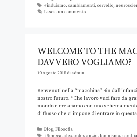
#induismo
,
cambiamenti
,
cervello
,
neuroscie
Lascia un commento
WELCOME TO THE MACH
DAVVERO VOGLIAMO?
10 Agosto 2018
di
admin
Benvenuti nella “macchina” Sin dall’infanz
nostro futuro. “Che lavoro vuoi fare da gra
mondo e cresciamo con uno schema mentale
di flusso che ci impone di entrare in ques
Blog
,
Filosofia
#Seneca
,
alexander
,
anzio
,
buonismo
,
cambia