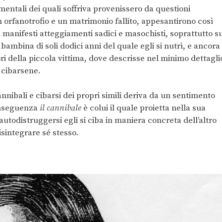
mentali dei quali soffriva provenissero da questioni
un orfanotrofio e un matrimonio fallito, appesantirono così
i manifesti atteggiamenti sadici e masochisti, soprattutto su
bambina di soli dodici anni del quale egli si nutrì, e ancora
ori della piccola vittima, dove descrisse nel minimo dettagli
i cibarsene.
nnibali e cibarsi dei propri simili deriva da un sentimento
conseguenza
il cannibale
è colui il quale proietta nella sua
utodistruggersi egli si ciba in maniera concreta dell’altro
isintegrare sé stesso.