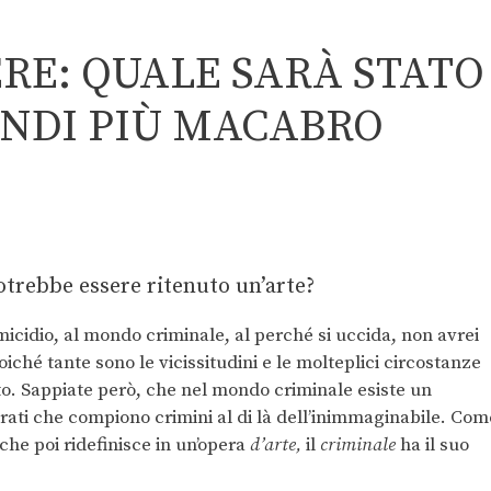
ERE: QUALE SARÀ STATO
ANDI PIÙ MACABRO
trebbe essere ritenuto un’arte?
micidio, al mondo criminale, al perché si uccida, non avrei
iché tante sono le vicissitudini e le molteplici circostanze
to. Sappiate però, che nel mondo criminale esiste un
erati che compiono crimini al di là dell’inimmaginabile. Com
che poi ridefinisce in un’opera
d’arte,
il
criminale
ha il suo