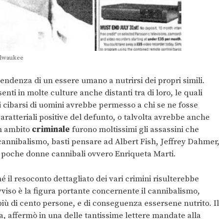
Milwaukee
tendenza di un essere umano a nutrirsi dei propri simili.
enti in molte culture anche distanti tra di loro, le quali
 cibarsi di uomini avrebbe permesso a chi se ne fosse
aratteriali positive del defunto, o talvolta avrebbe anche
In ambito
criminale
furono moltissimi gli assassini che
cannibalismo, basti pensare ad Albert Fish, Jeffrey Dahmer
 poche donne cannibali ovvero Enriqueta Marti.
 il resoconto dettagliato dei vari crimini risulterebbe
avviso è la figura portante concernente il cannibalismo,
più di cento persone, e di conseguenza essersene nutrito. Il
a, affermò in una delle tantissime lettere mandate alla