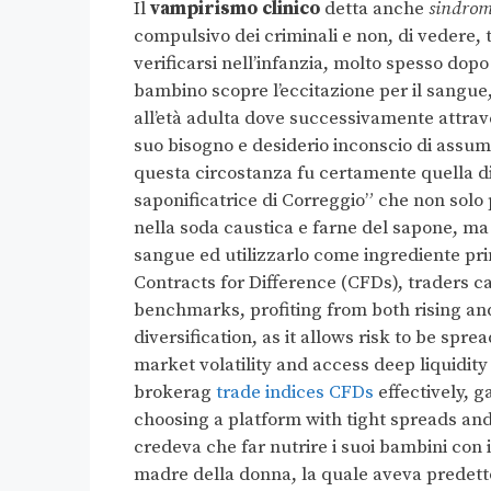
Il
vampirismo clinico
detta anche
sindrom
compulsivo dei criminali e non, di vedere, 
verificarsi nell’infanzia, molto spesso dopo
bambino scopre l’eccitazione per il sangue
all’età adulta dove successivamente attrav
suo bisogno e desiderio inconscio di assum
questa circostanza fu certamente quella di
saponificatrice di Correggio” che non solo p
nella soda caustica e farne del sapone, ma 
sangue ed utilizzarlo come ingrediente prin
Contracts for Difference (CFDs), traders 
benchmarks, profiting from both rising and
diversification, as it allows risk to be sp
market volatility and access deep liquidity
brokerag
trade indices CFDs
effectively, 
choosing a platform with tight spreads and
credeva che far nutrire i suoi bambini con i
madre della donna, la quale aveva predetto 