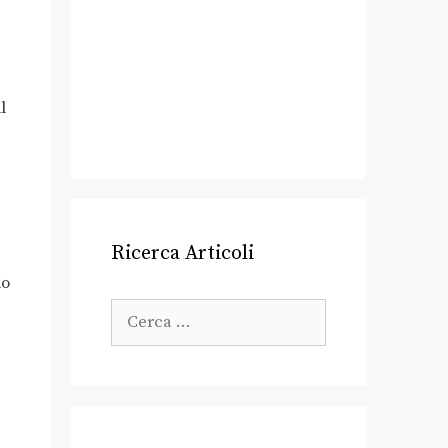
l
Ricerca Articoli
io