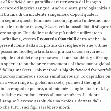
e di Renfield
è una parafilia caratterizzata dal bisogno
toccare ed ingerire sangue. Anche questa patologia inizia a
 il trauma di un incidente sanguinoso dopo il quale il
,in seguito questa tendenza accompagnerà l’individuo fino
erso le pratiche di
vampirismo
avrà la possibilità di sfogare i
ere sangue. Una delle pratiche più uniche utilizzate in
 un’italiana, ovvero
Leonarda Cianciulli
detta anche ”la
rese il nome dalla sua pratica di sciogliere le sue vittime
possiamo ricollegarla alla sua pratica di conservarne il
cipale dei dolci che preparava ai suoi bambini. y utilizing
can speculate on the price movements of these major global
 falling markets. This method is highly favored for portfol
read across numerous stocks simultaneously. To capitalize on
 in a wide range of global markets, you need the right
gain leveraged exposure, and minimize single-stock risk by
 reliable execution across all major indices. La donna
l sangue li avesse assolti da una profezia dettata dalla
che tutti i suoi figli sarebbero morti.