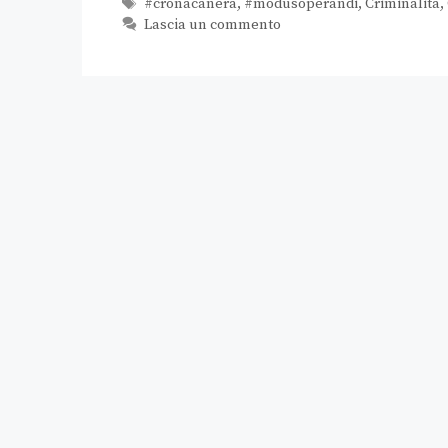
#cronacanera
,
#modusoperandi
,
Criminalità
,
Lascia un commento